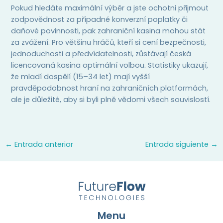
Pokud hledáte maximální výběr a jste ochotni přijmout
zodpovědnost za případné konverzní poplatky či
daňové povinnosti, pak zahraniční kasina mohou stát
za zvážení. Pro většinu hráčů, kteří si cení bezpečnosti,
jednoduchosti a předvídatelnosti, zůstávají česká
licencovaná kasina optimální volbou. Statistiky ukazují,
že mladí dospělí (15–34 let) mají vyšší
pravděpodobnost hraní na zahraničních platformách,
ale je důležité, aby si byli plně vědomi všech souvislostí.
←
Entrada anterior
Entrada siguiente
→
Menu