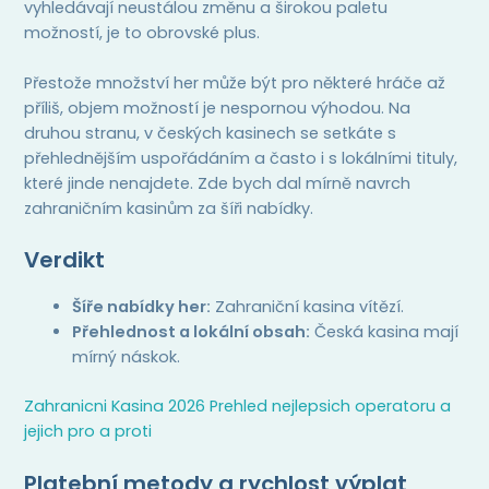
vyhledávají neustálou změnu a širokou paletu
možností, je to obrovské plus.
Přestože množství her může být pro některé hráče až
příliš, objem možností je nespornou výhodou. Na
druhou stranu, v českých kasinech se setkáte s
přehlednějším uspořádáním a často i s lokálními tituly,
které jinde nenajdete. Zde bych dal mírně navrch
zahraničním kasinům za šíři nabídky.
Verdikt
Šíře nabídky her:
Zahraniční kasina vítězí.
Přehlednost a lokální obsah:
Česká kasina mají
mírný náskok.
Zahranicni Kasina 2026 Prehled nejlepsich operatoru a
jejich pro a proti
Platební metody a rychlost výplat