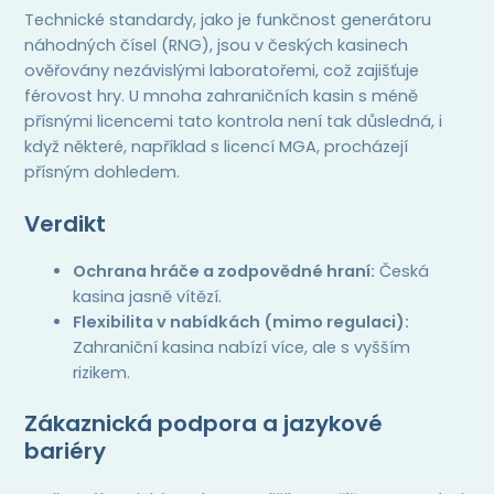
Technické standardy, jako je funkčnost generátoru
náhodných čísel (RNG), jsou v českých kasinech
ověřovány nezávislými laboratořemi, což zajišťuje
férovost hry. U mnoha zahraničních kasin s méně
přísnými licencemi tato kontrola není tak důsledná, i
když některé, například s licencí MGA, procházejí
přísným dohledem.
Verdikt
Ochrana hráče a zodpovědné hraní:
Česká
kasina jasně vítězí.
Flexibilita v nabídkách (mimo regulaci):
Zahraniční kasina nabízí více, ale s vyšším
rizikem.
Zákaznická podpora a jazykové
bariéry