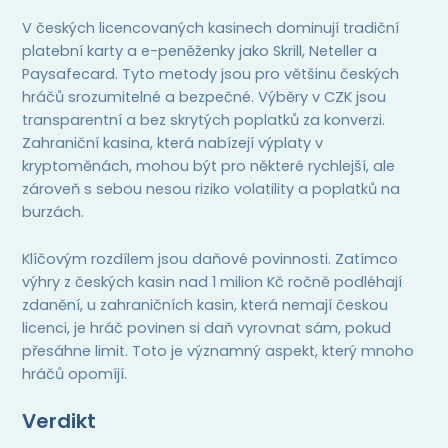
V českých licencovaných kasinech dominují tradiční
platební karty a e-peněženky jako Skrill, Neteller a
Paysafecard. Tyto metody jsou pro většinu českých
hráčů srozumitelné a bezpečné. Výběry v CZK jsou
transparentní a bez skrytých poplatků za konverzi.
Zahraniční kasina, která nabízejí výplaty v
kryptoměnách, mohou být pro některé rychlejší, ale
zároveň s sebou nesou riziko volatility a poplatků na
burzách.
Klíčovým rozdílem jsou daňové povinnosti. Zatímco
výhry z českých kasin nad 1 milion Kč ročně podléhají
zdanění, u zahraničních kasin, která nemají českou
licenci, je hráč povinen si daň vyrovnat sám, pokud
přesáhne limit. Toto je významný aspekt, který mnoho
hráčů opomíjí.
Verdikt