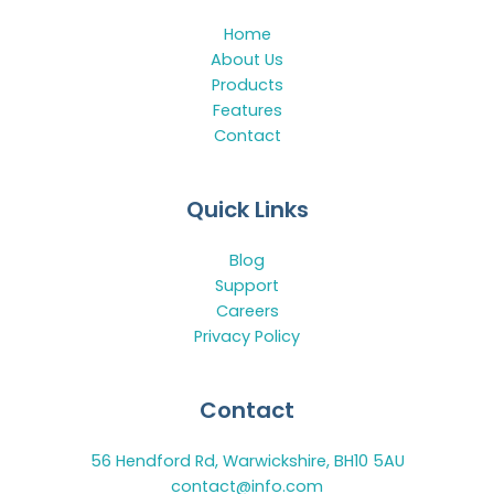
Home
About Us
Products
Features
Contact
Quick Links
Blog
Support
Careers
Privacy Policy
Contact
56 Hendford Rd, Warwickshire, BH10 5AU
contact@info.com