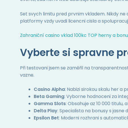
Set svych limitu pred prvnim vkladem. Nikdy ne 
platformy vzdy uvadi licencni cisla a spoluprac
Zahraniční casino vklad 100kc TOP herny a bonus
Vyberte si spravne pr
Při testovani jsem se zaměřil na transparentnost
vazne.
Casino Alpha
: Nabizi sirokou skalu her a
Beta Gaming
: Vyborne hodnoceni za int
Gamma Slots
: Obsahuje az 10 000 titulu, 
Delta Play
: Specialista na bonusy s jasn
Epsilon Bet
: Moderni rozhrani s automati