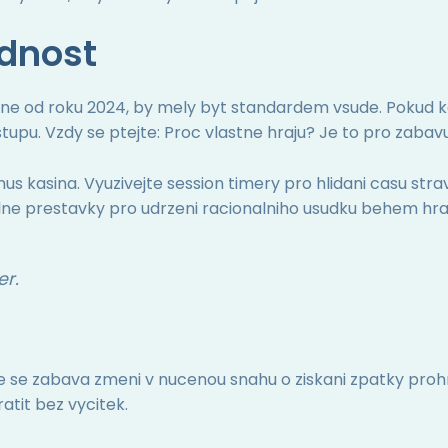
dnost
vinne od roku 2024, by mely byt standardem vsude. Pokud 
tupu. Vzdy se ptejte: Proc vlastne hraju? Je to pro zabav
mus kasina. Vyuzivejte session timery pro hlidani casu str
lne prestavky pro udrzeni racionalniho usudku behem hra
er.
le se zabava zmeni v nucenou snahu o ziskani zpatky proh
atit bez vycitek.