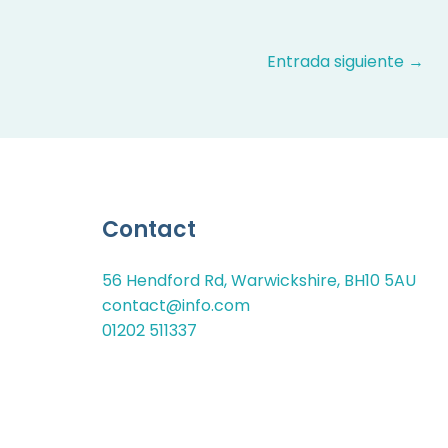
Entrada siguiente
→
Contact
56 Hendford Rd, Warwickshire, BH10 5AU
contact@info.com
01202 511337