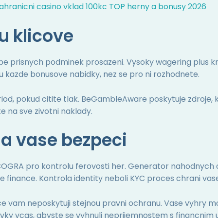
Zahranicni casino vklad 100kc TOP herny a bonusy 2026
u klicove
e prisnych podminek prosazeni. Vysoky wagering plus krat
 kazde bonusove nabidky, nez se pro ni rozhodnete.
eriod, pokud citite tlak. BeGambleAware poskytuje zdroje
e na sve zivotni naklady.
a vase bezpeci
OGRA pro kontrolu ferovosti her. Generator nahodnych cis
e finance. Kontrola identity neboli KYC proces chrani vas
nce vam neposkytuji stejnou pravni ochranu. Vase vyhry m
zadavky vcas, abyste se vyhnuli neprijemnostem s financnim