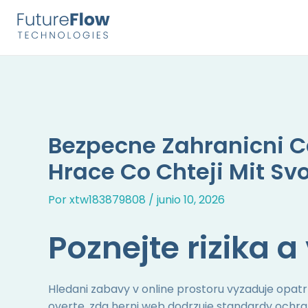
Ir
Navegación
al
de
contenido
entradas
Bezpecne Zahranicni C
Hrace Co Chteji Mit Sv
Por
xtw183879808
/
junio 10, 2026
Poznejte rizika 
Hledani zabavy v online prostoru vyzaduje opa
overte, zda herni web dodrzuje standardy ochran