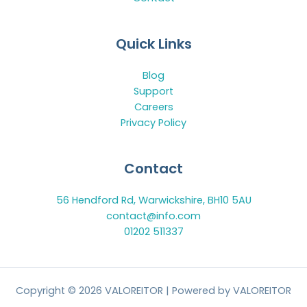
Quick Links
Blog
Support
Careers
Privacy Policy
Contact
56 Hendford Rd, Warwickshire, BH10 5AU
contact@info.com
01202 511337
Copyright © 2026 VALOREITOR | Powered by VALOREITOR