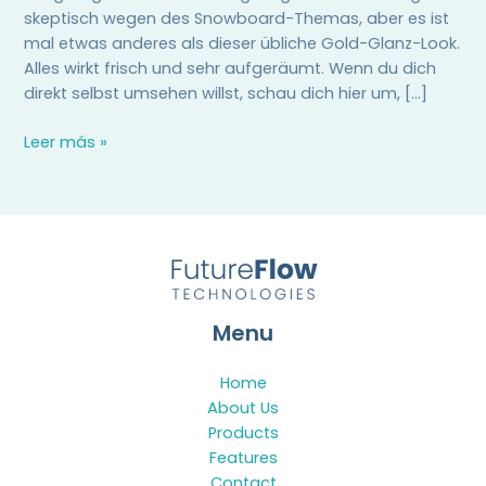
spielen
skeptisch wegen des Snowboard-Themas, aber es ist
mal etwas anderes als dieser übliche Gold-Glanz-Look.
Alles wirkt frisch und sehr aufgeräumt. Wenn du dich
direkt selbst umsehen willst, schau dich hier um, […]
Leer más »
Menu
Home
About Us
Products
Features
Contact