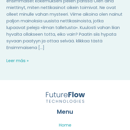
kokemukseni
ensimmaiset kokemukseni pelien parissa Olen aina
pelien
miettinyt, miten nettikasinot oikein toimivat. Ne ovat
parissa
olleet minulle vahan mysteeri. Viime aikoina olen nainut
paljon mainoksia uusista nettikasinoista, jotka
lupaavat peleja «ilman talletusta». Kuulosti vahan liian
hyvalta ollakseen totta, eiko vain? Paatin siis hypata
syvaan paatyyn ja ottaa selvää. klikkaa tästä
Ensimmaisena […]
Leer más »
Menu
Home