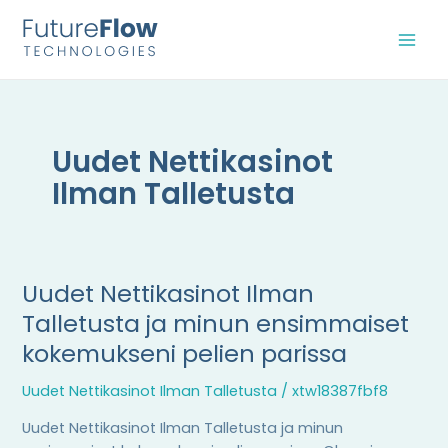
Ir
MAI
al
MEN
contenido
Uudet Nettikasinot
Ilman Talletusta
Uudet Nettikasinot Ilman
Uudet
Nettikasinot
Talletusta ja minun ensimmaiset
Ilman
kokemukseni pelien parissa
Talletusta
ja
Uudet Nettikasinot Ilman Talletusta
/
xtw18387fbf8
minun
ensimmaiset
Uudet Nettikasinot Ilman Talletusta ja minun