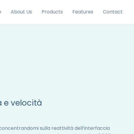
e
About Us
Products
Features
Contact
 e velocità
 concentrandomi sulla reattività dell’interfaccia