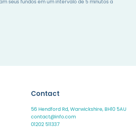
am seus fundos em um intervalo de 5 minutos a
Contact
56 Hendford Rd, Warwickshire, BH10 5AU
contact@info.com
01202 511337