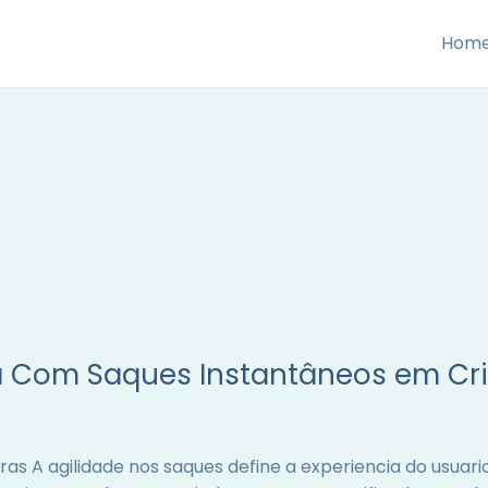
Hom
ia Com Saques Instantâneos em C
iras A agilidade nos saques define a experiencia do usua