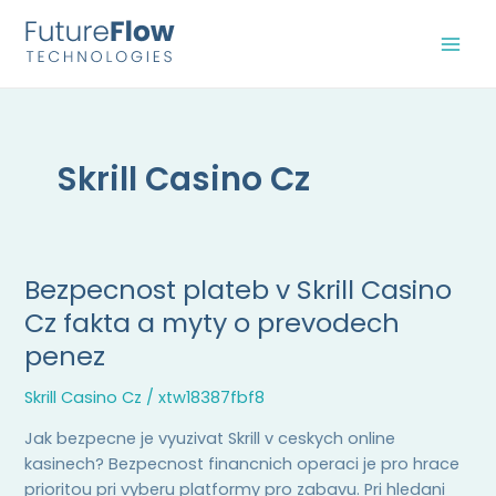
Ir
MAI
al
MEN
contenido
Skrill Casino Cz
Bezpecnost plateb v Skrill Casino
Bezpecnost
plateb
Cz fakta a myty o prevodech
v
penez
Skrill
Casino
Skrill Casino Cz
/
xtw18387fbf8
Cz
fakta
Jak bezpecne je vyuzivat Skrill v ceskych online
a
kasinech? Bezpecnost financnich operaci je pro hrace
myty
prioritou pri vyberu platformy pro zabavu. Pri hledani