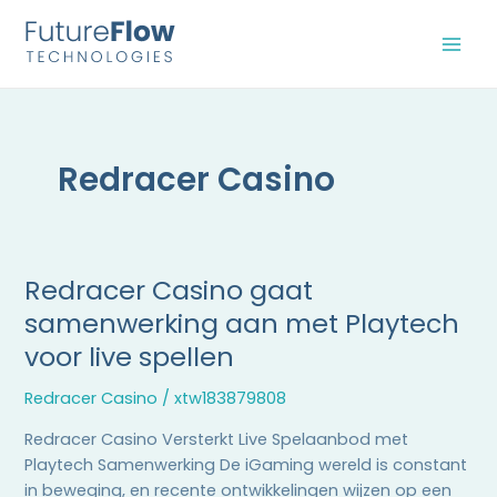
Ir
MAI
al
MEN
contenido
Redracer Casino
Redracer Casino gaat
Redracer
Casino
samenwerking aan met Playtech
gaat
voor live spellen
samenwerking
aan
Redracer Casino
/
xtw183879808
met
Playtech
Redracer Casino Versterkt Live Spelaanbod met
voor
Playtech Samenwerking De iGaming wereld is constant
live
in beweging, en recente ontwikkelingen wijzen op een