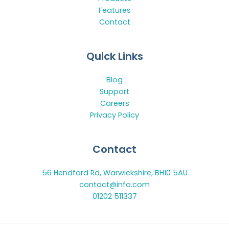
Features
Contact
Quick Links
Blog
Support
Careers
Privacy Policy
Contact
56 Hendford Rd, Warwickshire, BH10 5AU
contact@info.com
01202 511337