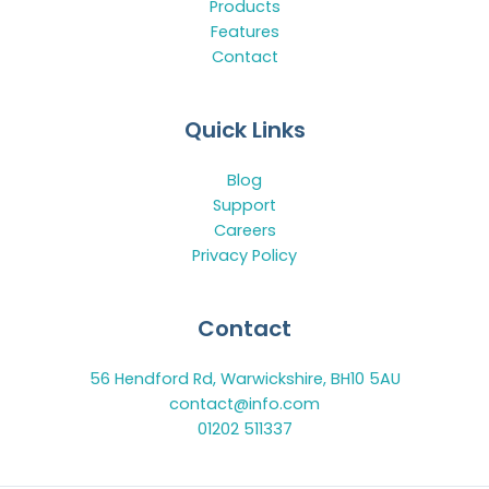
Products
Features
Contact
Quick Links
Blog
Support
Careers
Privacy Policy
Contact
56 Hendford Rd, Warwickshire, BH10 5AU
contact@info.com
01202 511337