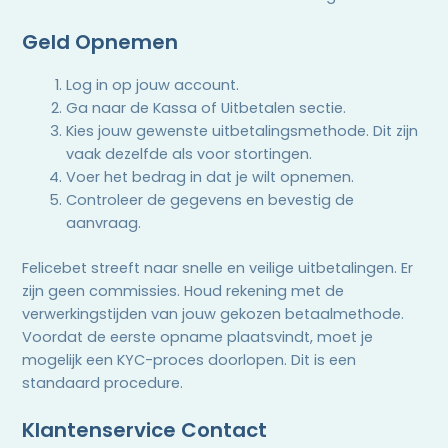
Geld Opnemen
Log in op jouw account.
Ga naar de
Kassa
of
Uitbetalen
sectie.
Kies jouw gewenste uitbetalingsmethode. Dit zijn
vaak dezelfde als voor stortingen.
Voer het bedrag in dat je wilt opnemen.
Controleer de gegevens en bevestig de
aanvraag.
Felicebet streeft naar snelle en veilige uitbetalingen. Er
zijn geen commissies. Houd rekening met de
verwerkingstijden van jouw gekozen betaalmethode.
Voordat de eerste opname plaatsvindt, moet je
mogelijk een KYC-proces doorlopen. Dit is een
standaard procedure.
Klantenservice Contact