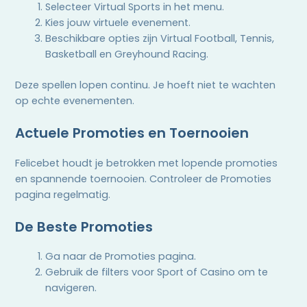
Selecteer
Virtual Sports
in het menu.
Kies jouw virtuele evenement.
Beschikbare opties zijn Virtual Football, Tennis,
Basketball en Greyhound Racing.
Deze spellen lopen continu. Je hoeft niet te wachten
op echte evenementen.
Actuele Promoties en Toernooien
Felicebet houdt je betrokken met lopende promoties
en spannende toernooien. Controleer de
Promoties
pagina regelmatig.
De Beste Promoties
Ga naar de
Promoties
pagina.
Gebruik de filters voor
Sport
of
Casino
om te
navigeren.