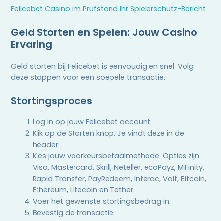
Felicebet Casino im Prüfstand Ihr Spielerschutz-Bericht
Geld Storten en Spelen: Jouw Casino
Ervaring
Geld storten bij Felicebet is eenvoudig en snel. Volg
deze stappen voor een soepele transactie.
Stortingsproces
Log in op jouw Felicebet account.
Klik op de
Storten
knop. Je vindt deze in de
header.
Kies jouw voorkeursbetaalmethode. Opties zijn
Visa, Mastercard, Skrill, Neteller, ecoPayz, MiFinity,
Rapid Transfer, PayRedeem, Interac, Volt, Bitcoin,
Ethereum, Litecoin en Tether.
Voer het gewenste stortingsbedrag in.
Bevestig de transactie.