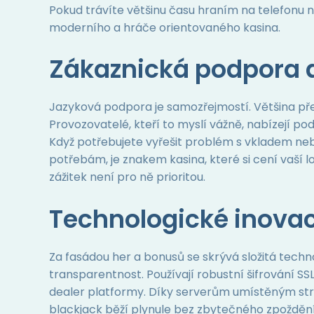
Pokud trávíte většinu času hraním na telefonu n
moderního a hráče orientovaného kasina.
Zákaznická podpora a
Jazyková podpora je samozřejmostí. Většina před
Provozovatelé, kteří to myslí vážně, nabízejí po
Když potřebujete vyřešit problém s vkladem ne
potřebám, je znakem kasina, které si cení vaší l
zážitek není pro ně prioritou.
Technologické inovac
Za fasádou her a bonusů se skrývá složitá techno
transparentnost. Používají robustní šifrování SS
dealer platformy. Díky serverům umístěným stra
blackjack běží plynule bez zbytečného zpoždění