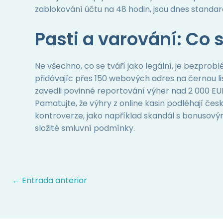
zablokování účtu na 48 hodin, jsou dnes stand
Pasti a varování: Co s
Ne všechno, co se tváří jako legální, je bezprob
přidávajíc přes 150 webových adres na černou li
zavedli povinné reportování výher nad 2 000 EUR
Pamatujte, že výhry z online kasin podléhají čes
kontroverze, jako například skandál s bonusový
složité smluvní podmínky.
←
Entrada anterior