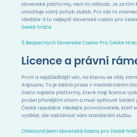
slovenské platformy, není to náhoda. Je za tím
umožňuje volný pohyb služeb. Pro vás to znamená 
Hledáte-li to nejlepší slovenské casino pro česk
české hráče
5 Bezpecnych Slovenske Casino Pro Ceske Hrace
Licence a právní rám
První a nejdůležitější věc, na kterou se vždy z
Anjouanu. To je běžná praxe v mezinárodním iGa
často najdete platformy, které mají licence vy
prošel přísnějším sítem a musí splňovat lokáln
České republice. Hledejte provozovatele, kteří se
vydělat, ale nabídnout vám standardní službu.
Otestoval jsem slovenská kasina pro české hráč