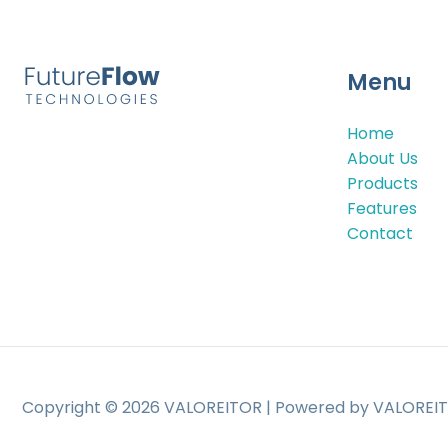
Menu
Home
About Us
Products
Features
Contact
Copyright © 2026 VALOREITOR | Powered by VALOREI