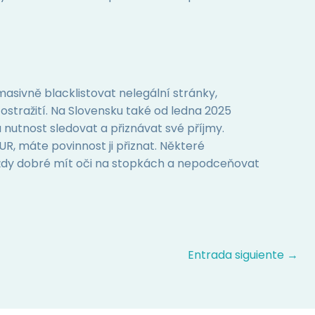
masivně blacklistovat nelegální stránky,
ostražití. Na Slovensku také od ledna 2025
nutnost sledovat a přiznávat své příjmy.
UR, máte povinnost ji přiznat. Některé
 vždy dobré mít oči na stopkách a nepodceňovat
Entrada siguiente
→