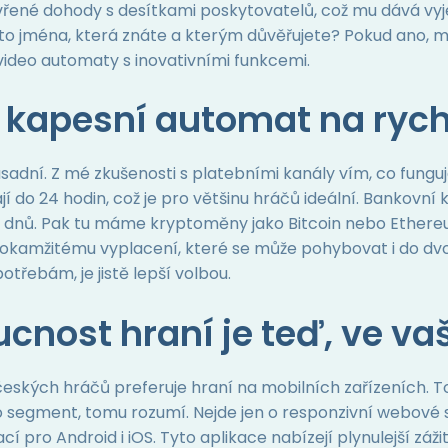
řené dohody s desítkami poskytovatelů, což mu dává vyjed
ou to jména, která znáte a kterým důvěřujete? Pokud ano, mát
ideo automaty s inovativními funkcemi.
 kapesní automat na rych
sadní. Z mé zkušenosti s platebními kanály vím, co funguje
do 24 hodin, což je pro většinu hráčů ideální. Bankovní kart
 dnů. Pak tu máme kryptoměny jako Bitcoin nebo Ethereum.
 okamžitému vyplacení, které se může pohybovat i do dvo
třebám, je jistě lepší volbou.
ucnost hraní je teď, ve v
českých hráčů preferuje hraní na mobilních zařízeních. To
o segment, tomu rozumí. Nejde jen o responzivní webové st
í pro Android i iOS. Tyto aplikace nabízejí plynulejší zážit