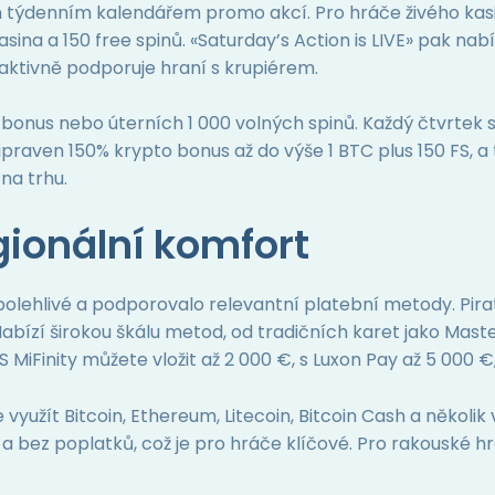
m týdenním kalendářem promo akcí. Pro hráče živého kas
sina a 150 free spinů. «Saturday’s Action is LIVE» pak nab
s aktivně podporuje hraní s krupiérem.
onus nebo úterních 1 000 volných spinů. Každý čtvrtek si 
ipraven 150% krypto bonus až do výše 1 BTC plus 150 FS, a
na trhu.
gionální komfort
 spolehlivé a podporovalo relevantní platební metody. Pi
Nabízí širokou škálu metod, od tradičních karet jako Mast
 MiFinity můžete vložit až 2 000 €, s Luxon Pay až 5 000 
využít Bitcoin, Ethereum, Litecoin, Bitcoin Cash a několi
 a bez poplatků, což je pro hráče klíčové. Pro rakouské h