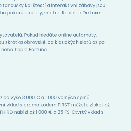
fanoušky kol štěstí a interaktivní zábavy jsou
ého pokeru a rulety, včetně Roulette De Luxe
skytovatelů. Pokud hledáte online automaty,
ou zkrátka obrovské, od klasických slotů až po
 nebo Triple Fortune.
 do výše 3 000 € a 1 000 volných spinů.
rvní vklad s promo kódem FIRST můžete získat až
IRD nabízí až 1 000 € a 25 FS. Čtvrtý vklad s