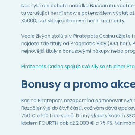
Nechybí ani bohatá nabídka Baccaratu, včetně va
tu vzrušující herní show s potenciálem výplat a
X5000, což slibuje intenzivní herní momenty.
Vedle živých stolů si v Piratepots Casinu užijete
najdete zde tituly od Pragmatic Play (934 her), 
nejnovější tituly s bonusovými nákupy nebo progr
Piratepots Casino spojuje své sily se studiem Pr
Bonusy a promo akce
Kasino Piratepots nezapomíná odměňovat své hrá
Rozdělený je do čtyř částí, což vám dává opako
750 € a 100 free spinů. Druhý vklad s kódem SECO
kódem FOURTH pak až 2 000 € a 75 FS. Minimální