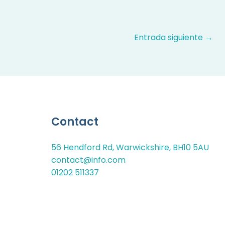
Entrada siguiente
→
Contact
56 Hendford Rd, Warwickshire, BH10 5AU
contact@info.com
01202 511337