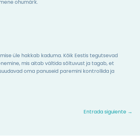
simene ohumärk.
gimise üle hakkab kaduma. Kõik Eestis tegutsevad
emine, mis aitab vältida sõltuvust ja tagab, et
, suudavad oma panuseid paremini kontrollida ja
Entrada siguiente
→