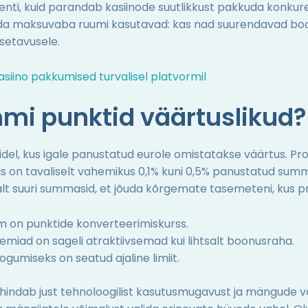
enti, kuid parandab kasiinode suutlikkust pakkuda konku
seda maksuvaba ruumi kasutavad: kas nad suurendavad bo
äsetavusele.
kasiino pakkumised turvalisel platvormil
mmi punktid väärtuslikud?
el, kus igale panustatud eurole omistatakse väärtus. Pr
on tavaliselt vahemikus 0,1% kuni 0,5% panustatud summas
valt suuri summasid, et jõuda kõrgemate tasemeteni, kus
 on punktide konverteerimiskurss.
eemiad on sageli atraktiivsemad kui lihtsalt boonusraha.
ogumiseks on seatud ajaline limiit.
hindab just tehnoloogilist kasutusmugavust ja mängude val