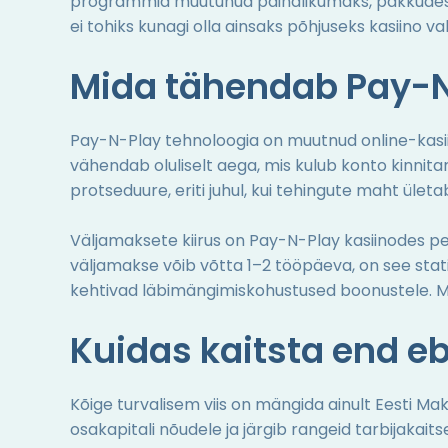
programmid muutunud paindlikumaks, pakkudes män
ei tohiks kunagi olla ainsaks põhjuseks kasiino va
Mida tähendab Pay-N
Pay-N-Play tehnoloogia on muutnud online-kasiin
vähendab oluliselt aega, mis kulub konto kinni
protseduure, eriti juhul, kui tehingute maht ül
Väljamaksete kiirus on Pay-N-Play kasiinodes pea
väljamakse võib võtta 1–2 tööpäeva, on see sta
kehtivad läbimängimiskohustused boonustele. Mug
Kuidas kaitsta end e
Kõige turvalisem viis on mängida ainult Eesti Ma
osakapitali nõudele ja järgib rangeid tarbijakaits