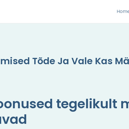
Hom
umised Tõde Ja Vale Kas M
oonused tegelikult 
avad