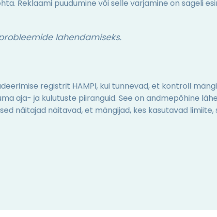
ohta. Reklaami puudumine või selle varjamine on sageli e
e probleemide lahendamiseks.
deerimise registrit HAMPI, kui tunnevad, et kontroll män
ma aja- ja kulutuste piiranguid. See on andmepõhine lähen
sed näitajad näitavad, et mängijad, kes kasutavad limiite