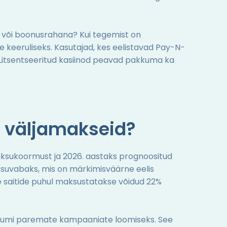
e või boonusrahana? Kui tegemist on
keeruliseks. Kasutajad, kes eelistavad Pay-N-
id. Litsentseeritud kasiinod peavad pakkuma ka
 väljamakseid?
ksukoormust ja 2026. aastaks prognoositud
aksuvabaks, mis on märkimisväärne eelis
e saitide puhul maksustatakse võidud 22%
ruumi paremate kampaaniate loomiseks. See