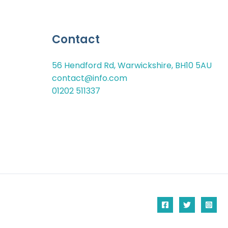
Contact
56 Hendford Rd, Warwickshire, BH10 5AU
contact@info.com
01202 511337