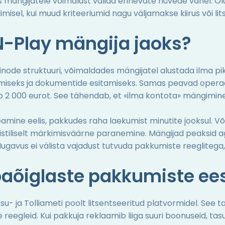
gijatele võimalust valida erinevate hüvede vahel. Olulin
limisel, kui muud kriteeriumid nagu väljamakse kiirus või l
-Play mängija jaoks?
ode struktuuri, võimaldades mängijatel alustada ilma pika
tamiseks ja dokumentide esitamiseks. Samas peavad operaa
etab 2 000 eurot. See tähendab, et «ilma kontota» mängimi
mine eelis, pakkudes raha laekumist minutite jooksul. Võr
tistiliselt märkimisväärne paranemine. Mängijad peaksid 
avus ei välista vajadust tutvuda pakkumiste reeglitega, s
baõiglaste pakkumiste ee
ksu- ja Tolliameti poolt litsentseeritud platvormidel. See
e reegleid. Kui pakkuja reklaamib liiga suuri boonuseid, ta