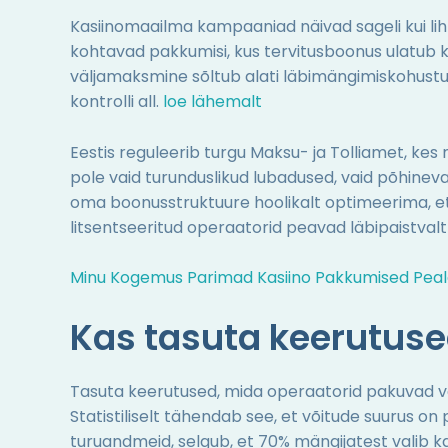
Kasiinomaailma kampaaniad näivad sageli kui lihtn
kohtavad pakkumisi, kus tervitusboonus ulatub ku
väljamaksmine sõltub alati läbimängimiskohustu
kontrolli all.
loe lähemalt
Eestis reguleerib turgu Maksu- ja Tolliamet, kes
pole vaid turunduslikud lubadused, vaid põhinev
oma boonusstruktuure hoolikalt optimeerima, et s
litsentseeritud operaatorid peavad läbipaistval
Minu Kogemus Parimad Kasiino Pakkumised Peal
Kas tasuta keerutused
Tasuta keerutused, mida operaatorid pakuvad v
Statistiliselt tähendab see, et võitude suurus o
turuandmeid, selgub, et 70% mängijatest valib ka