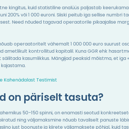
e kingitus, kuid statistiline analüüs paljastab keerukama p
ni 200% või 1 000 euroni. Siiski peitub iga sellise numbr
sest. Need nõuded tagavad operaatorile pikaajalise marg
 nõuab operaatoritelt vähemalt 1 000 000 euro suurust osak
ad ametlikult kontrollitud kapitalil. Kuna GGR ehk hasar
äilitada kasumlikkus. Mängijad peaksid mõistma, et iga «t
t kajastama.
e Kahenädalast Testimist
 on päriselt tasuta?
ahemikus 50–150 spinni, on enamasti seotud konkreetsete
n piiratud ning väljamaksmine nõuab tavaliselt panuste lä
siino just boonuste ja kiirete väljamaksete põhjal, kuid t