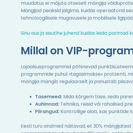
muudatus ei mõjuta otseselt mängija võiduprots
Mängijad peaksid jälgima, kuidas operaatorid 
tehnoloogilisele mugavusele ja mobiilsele ligipä
Sinu aus ja sisutihe juhend kuidas leida parimad 
Millal on VIP-progra
Lojaalsusprogrammid põhinevad punktisüsteemid
programmide puhul «tagasimakse» protsenti, mis 
mängija mängib regulaarselt ja panustab piisa
Tasemeed:
Mida kõrgem tase, seda parem
Auhinnad:
Tehnika, reisid või rahalised pr
Piirangud:
Kontrollige alati, kas punktide k
Eesti turu andmed näitavad, et 30% mängijatest 