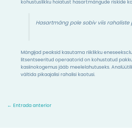
kohustuslikku hoiatust hasartmängude riskide k
Hasartmäng pole sobiv viis rahalist
Mängijad peaksid kasutama riiklikku eneseeksclu
litsentseeritud operaatorid on kohustatud pakku
kasiinokogemus jääb meelelahutuseks. Analüütili
vältida pikaajalisi rahalisi kaotusi.
←
Entrada anterior