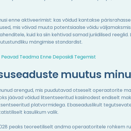
musi enne aktiveerimist: kas võidud kantakse pärisrahass
d, mis võivad muuta potentsiaalse võidu väljamaksmise 
vahenditele, kuid ka siin kehtivad samad juriidilised reegl
tutustundliku mängimise standardist.
ad Peavad Teadma Enne Deposiidi Tegemist
suseaduste muutus minu
munud arengud, mis puudutavad otseselt operaatorite ma
oks jäävad võidud litsentseeritud kasiinodest endiselt m
itsentseeritud platvormidega. Ebaseaduslikult tegutsevat
tistiliselt kasulikum valik.
28 peaks teoreetiliselt andma operaatoritele rohkem 