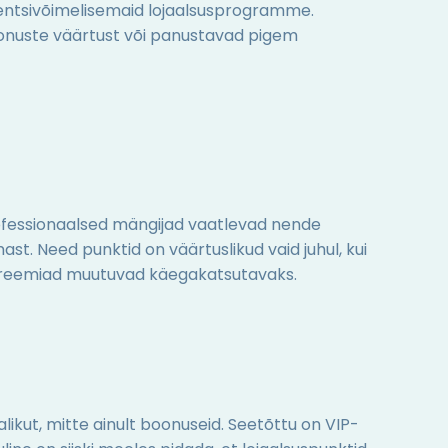
rentsivõimelisemaid lojaalsusprogramme.
onuste väärtust või panustavad pigem
ofessionaalsed mängijad vaatlevad nende
t. Need punktid on väärtuslikud vaid juhul, kui
 preemiad muutuvad käegakatsutavaks.
ikut, mitte ainult boonuseid. Seetõttu on VIP-