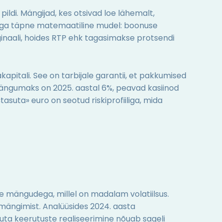
ildi. Mängijad, kes otsivad loe lähemalt,
i taga täpne matemaatiline mudel: boonuse
inaali, hoides RTP ehk tagasimakse protsendi
apitali. See on tarbijale garantii, et pakkumised
tmängumaks on 2025. aastal 6%, peavad kasiinod
asuta» euro on seotud riskiprofiiliga, mida
 mängudega, millel on madalam volatiilsus.
bimängimist. Analüüsides 2024. aasta
asuta keerutuste realiseerimine nõuab sageli