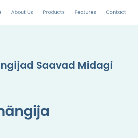
e
About Us
Products
Features
Contact
ängijad Saavad Midagi
mängija