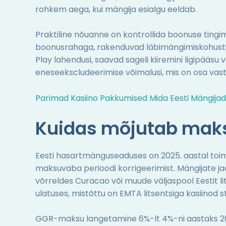
rohkem aega, kui mängija esialgu eeldab.
Praktiline nõuanne on kontrollida boonuse tingi
boonusrahaga, rakenduvad läbimängimiskohustuse
Play lahendusi, saavad sageli kiiremini ligipääsu 
eneseekscludeerimise võimalusi, mis on osa vas
Parimad Kasiino Pakkumised Mida Eesti Mängij
Kuidas mõjutab mak
Eesti hasartmänguseaduses on 2025. aastal toi
maksuvaba perioodi korrigeerimist. Mängijate ja
võrreldes Curacao või muude väljaspool Eestit l
ulatuses, mistõttu on EMTA litsentsiga kasiinod sta
GGR-maksu langetamine 6%-lt 4%-ni aastaks 20