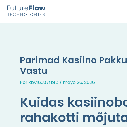
Ir
Navegación
al
de
contenido
entradas
Parimad Kasiino Pakk
Vastu
Por
xtw18387fbf8
/
mayo 26, 2026
Kuidas kasiinob
rahakotti mõjut