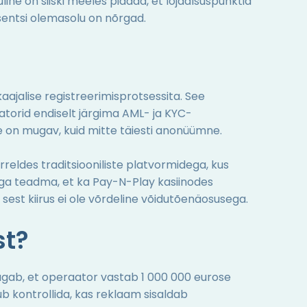
e on siiski meeles pidada, et lojaalsuspunktid
itsentsi olemasolu on nõrgad.
ajalise registreerimisprotsessita. See
torid endiselt järgima AML- ja KYC-
ne on mugav, kuid mitte täiesti anonüümne.
reldes traditsiooniliste platvormidega, kus
aga teadma, et ka Pay-N-Play kasiinodes
est kiirus ei ole võrdeline võidutõenäosusega.
st?
 tagab, et operaator vastab 1 000 000 eurose
sub kontrollida, kas reklaam sisaldab