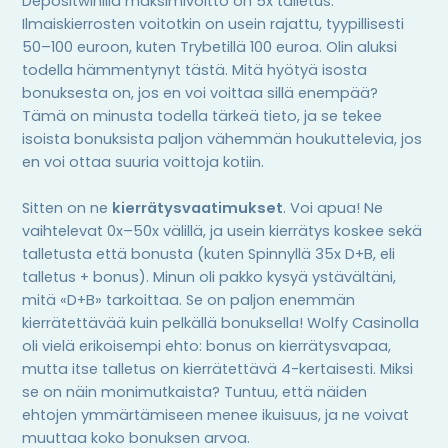
Depositwinillä maksimivoitto on 5x talletus.
Ilmaiskierrosten voitotkin on usein rajattu, tyypillisesti
50–100 euroon, kuten Trybetillä 100 euroa. Olin aluksi
todella hämmentynyt tästä. Mitä hyötyä isosta
bonuksesta on, jos en voi voittaa sillä enempää?
Tämä on minusta todella tärkeä tieto, ja se tekee
isoista bonuksista paljon vähemmän houkuttelevia, jos
en voi ottaa suuria voittoja kotiin.
Sitten on ne
kierrätysvaatimukset
. Voi apua! Ne
vaihtelevat 0x–50x välillä, ja usein kierrätys koskee sekä
talletusta että bonusta (kuten Spinnyllä 35x D+B, eli
talletus + bonus). Minun oli pakko kysyä ystävältäni,
mitä «D+B» tarkoittaa. Se on paljon enemmän
kierrätettävää kuin pelkällä bonuksella! Wolfy Casinolla
oli vielä erikoisempi ehto: bonus on kierrätysvapaa,
mutta itse talletus on kierrätettävä 4-kertaisesti. Miksi
se on näin monimutkaista? Tuntuu, että näiden
ehtojen ymmärtämiseen menee ikuisuus, ja ne voivat
muuttaa koko bonuksen arvoa.