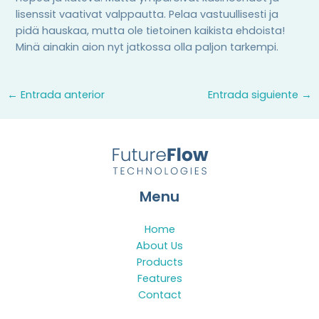
lisenssit vaativat valppautta. Pelaa vastuullisesti ja
pidä hauskaa, mutta ole tietoinen kaikista ehdoista!
Minä ainakin aion nyt jatkossa olla paljon tarkempi.
←
Entrada anterior
Entrada siguiente
→
Menu
Home
About Us
Products
Features
Contact