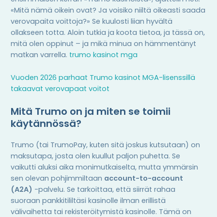
«Mitä nämä oikein ovat? Ja voisiko niiltä oikeasti saada
verovapaita voittoja?» Se kuulosti liian hyvältä
ollakseen totta. Aloin tutkia ja koota tietoa, ja tässä on,
mitä olen oppinut – ja mikä minua on hämmentänyt
matkan varrella.
trumo kasinot mga
Vuoden 2026 parhaat Trumo kasinot MGA-lisenssillä
takaavat verovapaat voitot
Mitä Trumo on ja miten se toimii
käytännössä?
Trumo (tai TrumoPay, kuten sitä joskus kutsutaan) on
maksutapa, josta olen kuullut paljon puhetta. Se
vaikutti aluksi aika monimutkaiselta, mutta ymmärsin
sen olevan pohjimmiltaan
account-to-account
(A2A)
-palvelu. Se tarkoittaa, että siirrät rahaa
suoraan pankkitililtäsi kasinolle ilman erillistä
välivaihetta tai rekisteröitymistä kasinolle. Tämä on