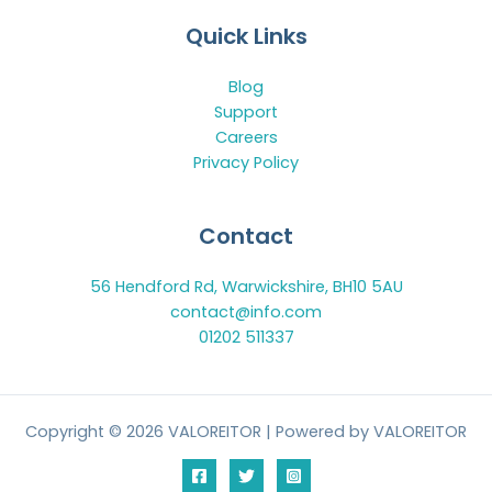
Quick Links
Blog
Support
Careers
Privacy Policy
Contact
56 Hendford Rd, Warwickshire, BH10 5AU
contact@info.com
01202 511337
Copyright © 2026 VALOREITOR | Powered by VALOREITOR