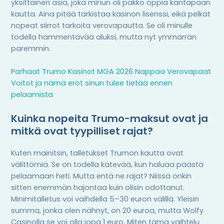
yksittäinen asia, joka minun oli pakko oppia kantapään
kautta. Aina pitää tarkistaa kasinon lisenssi, eikä pelkät
nopeat siirrot tarkoita verovapautta. Se oli minulle
todella hämmentävää aluksi, mutta nyt ymmärrän
paremmin.
Parhaat Trumo Kasinot MGA 2026 Nappaa Verovapaat
Voitot ja nämä erot sinun tulee tietää ennen
pelaamista
Kuinka nopeita Trumo-maksut ovat ja
mitkä ovat tyypilliset rajat?
Kuten mainitsin, talletukset Trumon kautta ovat
välittömiä. Se on todella kätevää, kun haluaa päästä
pelaamaan heti. Mutta entä ne rajat? Niissä onkin
sitten enemmän hajontaa kuin olisin odottanut.
Minimitalletus voi vaihdella 5–30 euron välillä. Yleisin
summa, jonka olen nähnyt, on 20 euroa, mutta Wolfy
Casinolla se voi olla jopa 1 euro. Miten tämä vaihtelu