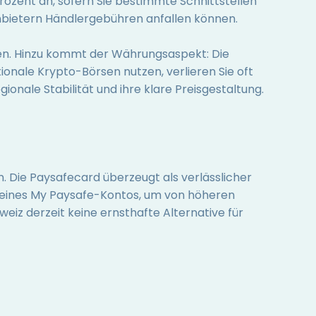
Prozent an, sofern Sie bestimmte Schnittstellen
 Anbietern Händlergebühren anfallen können.
en. Hinzu kommt der Währungsaspekt: Die
nale Krypto-Börsen nutzen, verlieren Sie oft
nale Stabilität und ihre klare Preisgestaltung.
 Die Paysafecard überzeugt als verlässlicher
ng eines My Paysafe-Kontos, um von höheren
eiz derzeit keine ernsthafte Alternative für