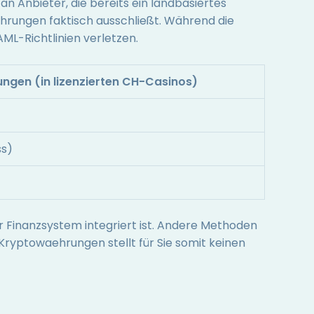
an Anbieter, die bereits ein landbasiertes
hrungen faktisch ausschließt. Während die
ML-Richtlinien verletzen.
gen (in lizenzierten CH-Casinos)
ss)
er Finanzsystem integriert ist. Andere Methoden
 Kryptowaehrungen stellt für Sie somit keinen