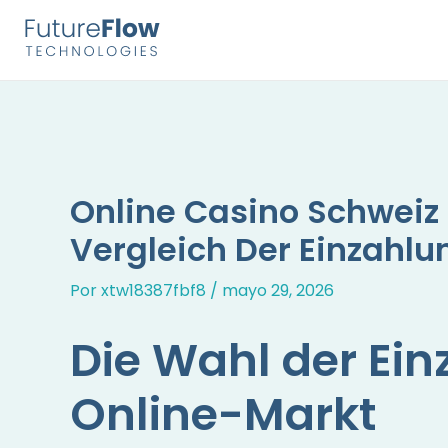
Ir
Navegación
al
de
contenido
entradas
Online Casino Schweiz
Vergleich Der Einzah
Por
xtw18387fbf8
/
mayo 29, 2026
Die Wahl der Ei
Online-Markt