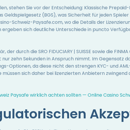
en, stehen Sie vor der Entscheidung: Klassische Prepaid-
as Geldspielgesetz (BGS), was Sicherheit für jeden Spiel
sino-Schweiz-Paysafe.com, wo die Details der Lizenzierun
rgeben sich deutliche Unterschiede in puncto Verfügbar
är, der durch die SRO FIDUCIARY | SUISSE sowie die FINMA 
ft nur zehn Sekunden in Anspruch nimmt. Im Gegensatz daz
ungs-Optionen, da diese nicht den strengen KYC- und AM
 müssen sich daher bei lizenzierten Anbietern zwingend
weiz Paysafe wirklich achten sollten — Online Casino Sch
egulatorischen Akze