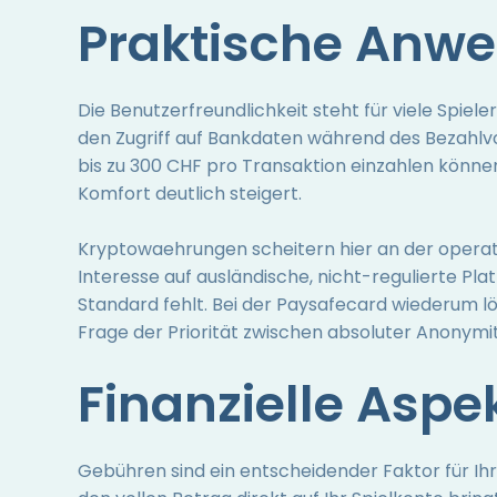
Praktische Anwe
Die Benutzerfreundlichkeit steht für viele Spiel
den Zugriff auf Bankdaten während des Bezahlvo
bis zu 300 CHF pro Transaktion einzahlen können
Komfort deutlich steigert.
Kryptowaehrungen scheitern hier an der operativ
Interesse auf ausländische, nicht-regulierte Pla
Standard fehlt. Bei der Paysafecard wiederum lö
Frage der Priorität zwischen absoluter Anonymi
Finanzielle Asp
Gebühren sind ein entscheidender Faktor für I