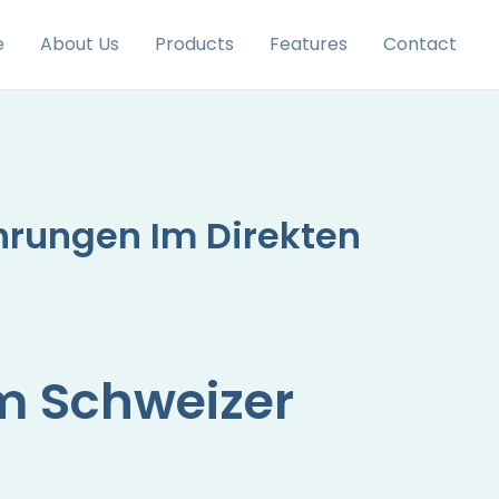
e
About Us
Products
Features
Contact
hrungen Im Direkten
m Schweizer