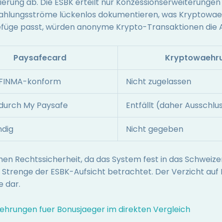
erung ab. Die ESBK erteilt nur Konzessionserweiterungen 
 Zahlungsströme lückenlos dokumentieren, was Kryptowae
efüge passt, würden anonyme Krypto-Transaktionen die A
Paysafecard
Kryptowaehrun
/ FINMA-konform
Nicht zugelassen
 durch My Paysafe
Entfällt (daher Ausschlu
ndig
Nicht gegeben
ohen Rechtssicherheit, da das System fest in das Schweiz
e Strenge der ESBK-Aufsicht betrachtet. Der Verzicht auf
 dar.
ehrungen fuer Bonusjaeger im direkten Vergleich