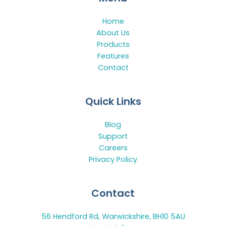
Home
About Us
Products
Features
Contact
Quick Links
Blog
Support
Careers
Privacy Policy
Contact
56 Hendford Rd, Warwickshire, BH10 5AU