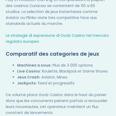
des casinos Curacao se contentent de 50 a 60
studios. La selection de jeux instantanes comme
Aviator ou Plinko reste tres competitive face aux
standards actuels du marche.
Le strategie di espansione di Godz Casino nel mercato
regolato europeo
Comparatif des categories de jeux
Machines a sous:
Plus de 3 000 options.
Live Casino:
Roulette, Blackjack et Game Shows.
Jeux Crash:
Aviator, Mines.
Jackpots:
Fixed et progressifs.
Ce volume place Godz Casino dans le haut du panier.
Alors que les concurrents peinent parfois a renouveler
leurs nouveautes, cet operateur maintient un flux
constant de lancements.