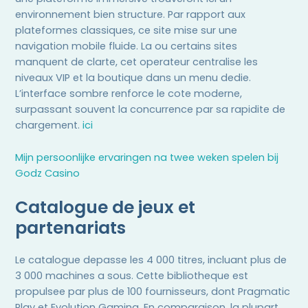
environnement bien structure. Par rapport aux
plateformes classiques, ce site mise sur une
navigation mobile fluide. La ou certains sites
manquent de clarte, cet operateur centralise les
niveaux VIP et la boutique dans un menu dedie.
L’interface sombre renforce le cote moderne,
surpassant souvent la concurrence par sa rapidite de
chargement.
ici
Mijn persoonlijke ervaringen na twee weken spelen bij
Godz Casino
Catalogue de jeux et
partenariats
Le catalogue depasse les 4 000 titres, incluant plus de
3 000 machines a sous. Cette bibliotheque est
propulsee par plus de 100 fournisseurs, dont Pragmatic
Play et Evolution Gaming. En comparaison, la plupart