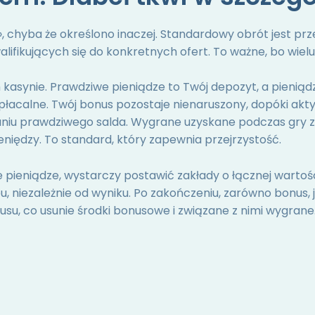
 chyba że określono inaczej. Standardowy obrót jest prz
ifikujących się do konkretnych ofert. To ważne, bo wiel
m kasynie. Prawdziwe pieniądze to Twój depozyt, a pie
wypłacalne. Twój bonus pozostaje nienaruszony, dopóki ak
niu prawdziwego salda. Wygrane uzyskane podczas gry 
iędzy. To standard, który zapewnia przejrzystość.
pieniądze, wystarczy postawić zakłady o łącznej wartoś
u, niezależnie od wyniku. Po zakończeniu, zarówno bonus, j
su, co usunie środki bonusowe i związane z nimi wygrane.