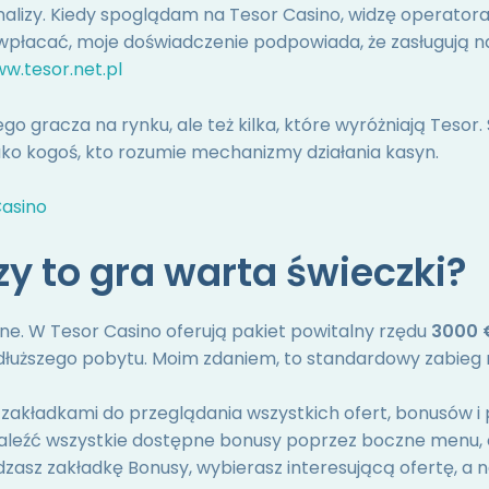
nalizy. Kiedy spoglądam na Tesor Casino, widzę operatora
u wpłacać, moje doświadczenie podpowiada, że zasługują na
w.tesor.net.pl
go gracza na rynku, ale też kilka, które wyróżniają Tesor
ako kogoś, kto rozumie mechanizmy działania kasyn.
Casino
y to gra warta świeczki?
ne. W Tesor Casino oferują pakiet powitalny rzędu
3000 
uższego pobytu. Moim zdaniem, to standardowy zabieg na 
 zakładkami do przeglądania wszystkich ofert, bonusów i 
o znaleźć wszystkie dostępne bonusy poprzez boczne menu
z zakładkę Bonusy, wybierasz interesującą ofertę, a nast