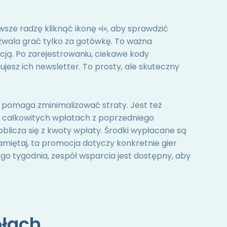
ze radzę kliknąć ikonę «i», aby sprawdzić
zwala grać tylko za gotówkę. To ważna
cją. Po zarejestrowaniu, ciekawe kody
esz ich newsletter. To prosty, ale skuteczny
y pomaga zminimalizować straty. Jest też
a całkowitych wpłatach z poprzedniego
 oblicza się z kwoty wpłaty. Środki wypłacane są
Pamiętaj, ta promocja dotyczy konkretnie gier
ego tygodnia, zespół wsparcia jest dostępny, aby
ółach