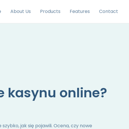
e
About Us
Products
Features
Contact
e kasynu online?
zybko, jak się pojawili. Ocena, czy nowe