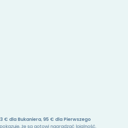
3 € dla Bukaniera
,
95 € dla Pierwszego
 pokazuje, że są gotowi nagradzać lojalność.