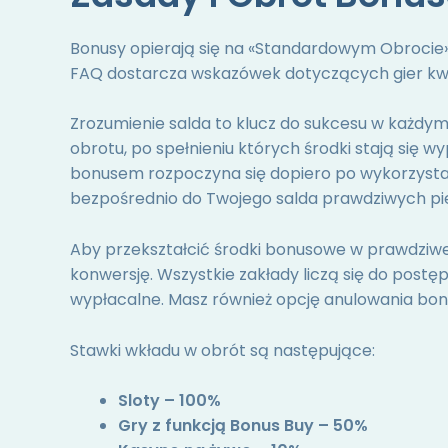
Bonusy opierają się na «Standardowym Obrocie»,
FAQ dostarcza wskazówek dotyczących gier kwal
Zrozumienie salda to klucz do sukcesu w każdy
obrotu, po spełnieniu których środki stają się 
bonusem rozpoczyna się dopiero po wykorzysta
bezpośrednio do Twojego salda prawdziwych pien
Aby przekształcić środki bonusowe w prawdziwe 
konwersję. Wszystkie zakłady liczą się do postęp
wypłacalne. Masz również opcję anulowania bonu
Stawki wkładu w obrót są następujące:
Sloty – 100%
Gry z funkcją Bonus Buy – 50%