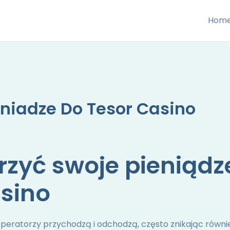
Hom
niadze Do Tesor Casino
rzyć swoje pieniądz
asino
eratorzy przychodzą i odchodzą, często znikając równie s