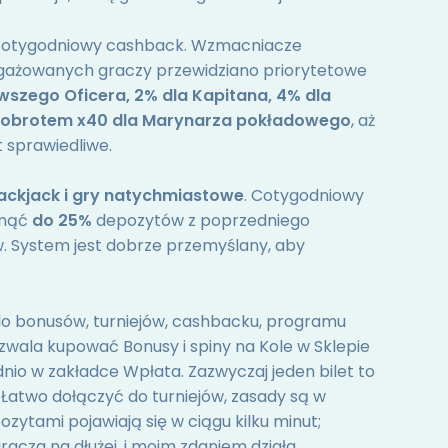
 i cotygodniowy cashback. Wzmacniacze
angażowanych graczy przewidziano priorytetowe
rwszego Oficera, 2% dla Kapitana, 4% dla
 obrotem x40 dla Marynarza pokładowego
, aż
t sprawiedliwe.
Blackjack i gry natychmiastowe
. Cotygodniowy
gnąć
do 25%
depozytów z poprzedniego
w. System jest dobrze przemyślany, aby
do bonusów, turniejów, cashbacku, programu
ozwala kupować Bonusy i spiny na Kole w Sklepie
dnio w zakładce Wpłata. Zazwyczaj jeden bilet to
. Łatwo dołączyć do turniejów, zasady są w
ozytami pojawiają się w ciągu kilku minut;
acza na dłużej, i moim zdaniem działa.