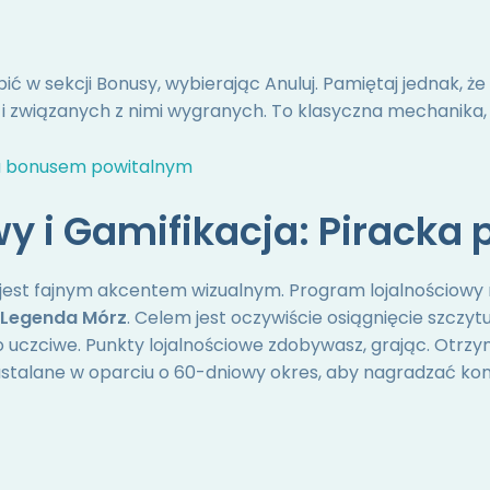
ić w sekcji Bonusy, wybierając Anuluj. Pamiętaj jednak, 
i związanych z nimi wygranych. To klasyczna mechanika, 
tu bonusem powitalnym
y i Gamifikacja: Piracka
jest fajnym akcentem wizualnym. Program lojalnościowy
i Legenda Mórz
. Celem jest oczywiście osiągnięcie szczyt
 uczciwe. Punkty lojalnościowe zdobywasz, grając. Otrz
 ustalane w oparciu o 60-dniowy okres, aby nagradzać k