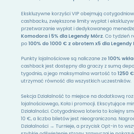
Ekskluzywne korzyści VIP obejmują cotygodniow
cashbacku, zwiększone limity wypłat i ekskluz
przetwarzanie wypłat i dedykowanego menedże
Komodora i 5% dla Legendy Mórz
. Co tydzień 
po
100% do 1000 € z obrotem x5 dla Legendy
Punkty lojalnościowe są naliczane ze
100% wkład
cashback jest dostępny dla graczy z sumą dep
tygodnia, a jego maksymalna wartość to
1250 €
utrzymać równość dla wszystkich uczestników.
Sekcja Działalność to miejsce na dodatkową ro
lojalnościowego, Koła i promocji. Ekscytujące m
Działalności. Cotygodniowa loteria to kolejny sm
10 €, a liczba biletów jest nieograniczona. Nag
Działalności → Turnieje, a przycisk Opt-in to ws
szybkie odświeżenie strony zazwyczaj je pokazuj