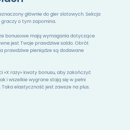
eznaczony głównie do gier slotowych. Sekcja
u graczy o tym zapomina.
niądze bonusowe mają wymagania dotyczące
tywne jest Twoje prawdziwe saldo. Obrót
za prawdziwe pieniądze są dodawane
ci «X razy» kwoty bonusu, aby zakończyć
ak i wszelkie wygrane stają się w pełni
 Taka elastyczność jest zawsze na plus.