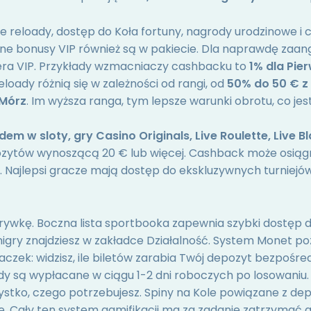
e reloady, dostęp do Koła fortuny, nagrody urodzinowe
ywne bonusy VIP również są w pakiecie. Dla naprawdę za
ra VIP. Przykłady wzmacniaczy cashbacku to
1% dla Pie
reloady różnią się w zależności od rangi, od
50% do 50 € z
 Mórz
. Im wyższa ranga, tym lepsze warunki obrotu, co jes
em w sloty, gry Casino Originals, Live Roulette, Live 
ozytów wynoszącą 20 € lub więcej. Cashback może osią
. Najlepsi gracze mają dostęp do ekskluzywnych turniejó
zrywkę. Boczna lista sportbooka zapewnia szybki dostęp 
inigry znajdziesz w zakładce Działalność. System Monet p
aczek: widzisz, ile biletów zarabia Twój depozyt bezpośre
rody są wypłacane w ciągu 1-2 dni roboczych po losowaniu
zystko, czego potrzebujesz. Spiny na Kole powiązane z dep
e. Cały ten system gamifikacji ma za zadanie zatrzymać gr