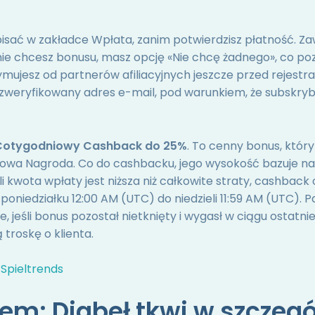
sać w zakładce Wpłata, zanim potwierdzisz płatność. Zaws
nie chcesz bonusu, masz opcję «Nie chcę żadnego», co po
ujesz od partnerów afiliacyjnych jeszcze przed rejestra
eryfikowany adres e-mail, pod warunkiem, że subskrybuj
Cotygodniowy Cashback do 25%
. To cenny bonus, któr
tkowa Nagroda. Co do cashbacku, jego wysokość bazuje n
li kwota wpłaty jest niższa niż całkowite straty, cashback
poniedziałku 12:00 AM (UTC) do niedzieli 11:59 AM (UTC). 
 jeśli bonus pozostał nietknięty i wygasł w ciągu ostatni
troskę o klienta.
Spieltrends
em: Diabeł tkwi w szczeg