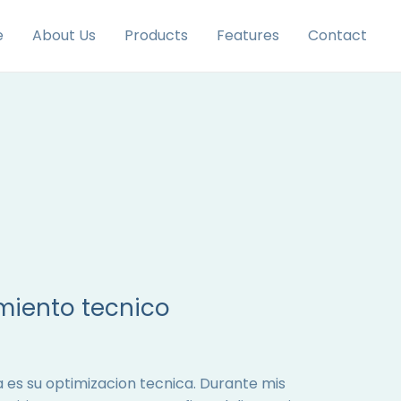
e
About Us
Products
Features
Contact
imiento tecnico
 es su optimizacion tecnica. Durante mis