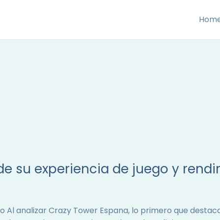
Hom
de su experiencia de juego y rend
o Al analizar Crazy Tower Espana, lo primero que destaca