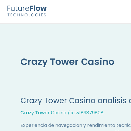
Ir
al
contenido
Crazy Tower Сasino
Crazy Tower Сasino analisis 
Crazy
Tower
Crazy Tower Сasino
/
xtw183879808
Сasino
analisis
Experiencia de navegacion y rendimiento tecnic
de