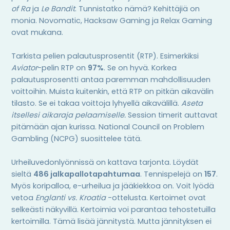
of Ra
ja
Le Bandit
. Tunnistatko nämä? Kehittäjiä on
monia. Novomatic, Hacksaw Gaming ja Relax Gaming
ovat mukana.
Tarkista pelien palautusprosentit (RTP). Esimerkiksi
Aviator
-pelin RTP on
97%
. Se on hyvä. Korkea
palautusprosentti antaa paremman mahdollisuuden
voittoihin. Muista kuitenkin, että RTP on pitkän aikavälin
tilasto. Se ei takaa voittoja lyhyellä aikavälillä.
Aseta
itsellesi aikaraja pelaamiselle.
Session timerit auttavat
pitämään ajan kurissa. National Council on Problem
Gambling (NCPG) suosittelee tätä.
Urheiluvedonlyönnissä on kattava tarjonta. Löydät
sieltä
486 jalkapallotapahtumaa
. Tennispelejä on
157
.
Myös koripalloa, e-urheilua ja jääkiekkoa on. Voit lyödä
vetoa
Englanti vs. Kroatia
-ottelusta. Kertoimet ovat
selkeästi näkyvillä. Kertoimia voi parantaa tehostetuilla
kertoimilla. Tämä lisää jännitystä. Mutta jännityksen ei