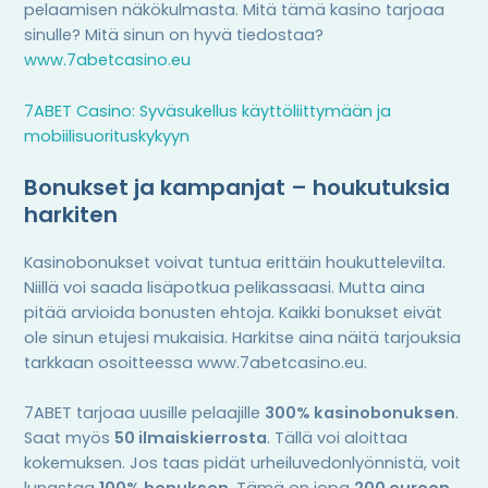
pelaamisen näkökulmasta. Mitä tämä kasino tarjoaa
sinulle? Mitä sinun on hyvä tiedostaa?
www.7abetcasino.eu
7ABET Casino: Syväsukellus käyttöliittymään ja
mobiilisuorituskykyyn
Bonukset ja kampanjat – houkutuksia
harkiten
Kasinobonukset voivat tuntua erittäin houkuttelevilta.
Niillä voi saada lisäpotkua pelikassaasi. Mutta aina
pitää arvioida bonusten ehtoja. Kaikki bonukset eivät
ole sinun etujesi mukaisia. Harkitse aina näitä tarjouksia
tarkkaan osoitteessa www.7abetcasino.eu.
7ABET tarjoaa uusille pelaajille
300% kasinobonuksen
.
Saat myös
50 ilmaiskierrosta
. Tällä voi aloittaa
kokemuksen. Jos taas pidät urheiluvedonlyönnistä, voit