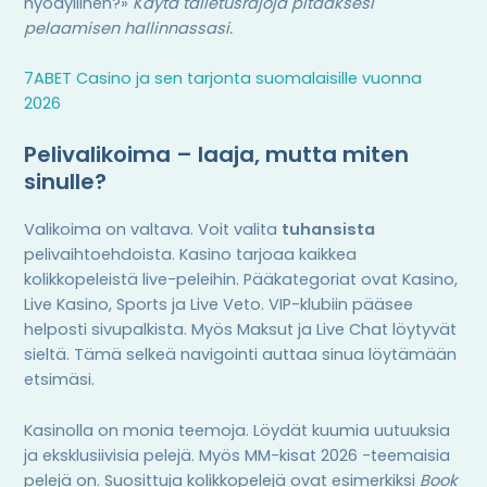
hyödyllinen?»
Käytä talletusrajoja pitääksesi
pelaamisen hallinnassasi.
7ABET Casino ja sen tarjonta suomalaisille vuonna
2026
Pelivalikoima – laaja, mutta miten
sinulle?
Valikoima on valtava. Voit valita
tuhansista
pelivaihtoehdoista. Kasino tarjoaa kaikkea
kolikkopeleistä live-peleihin. Pääkategoriat ovat Kasino,
Live Kasino, Sports ja Live Veto. VIP-klubiin pääsee
helposti sivupalkista. Myös Maksut ja Live Chat löytyvät
sieltä. Tämä selkeä navigointi auttaa sinua löytämään
etsimäsi.
Kasinolla on monia teemoja. Löydät kuumia uutuuksia
ja eksklusiivisia pelejä. Myös MM-kisat 2026 -teemaisia
pelejä on. Suosittuja kolikkopelejä ovat esimerkiksi
Book