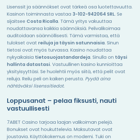
Lisenssit ja säännökset ovat tärkeä osa luotettavuutta.
Kasinon toiminnasta vastaa
3-102-942064 SRL
. Se
sijaitsee
Costa Ricalla
. Tämä yritys vakuuttaa
noudattavansa kaikkia säännöksiä. Pelivalikoimaa
auditoidaan säännöllisesti. Tämä varmistaa, että
tulokset ovat
reiluja ja täysin satunnaisia
. Sinun
tietosi ovat myös turvassa. Kasino noudattaa
nykyaikaisia
tietosuojastandardeja
. Sinulla on
täysi
hallinta datastasi
. Vastuullinen kasino kunnioittaa
yksityisyyttäsi. Se huolehtii myös siitä, että pelit ovat
reiluja. Reilu peli on kaiken perusta.
Pyydä aina
nähtäväksi lisenssitiedot.
Loppusanat – pelaa fiksusti, nauti
vastuullisesti
7ABET Casino tarjoaa laajan valikoiman pelejä.
Bonukset ovat houkuttelevia. Maksutavat ovat
joustavia. Käyttökokemus on moderni. Tuki on