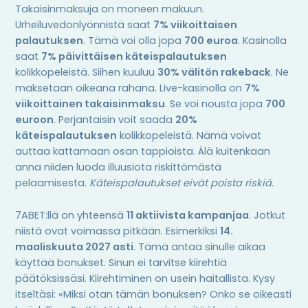
Takaisinmaksuja on moneen makuun.
Urheiluvedonlyönnistä saat
7% viikoittaisen
palautuksen
. Tämä voi olla jopa
700 euroa
. Kasinolla
saat
7% päivittäisen käteispalautuksen
kolikkopeleistä. Siihen kuuluu
30% välitön rakeback
. Ne
maksetaan oikeana rahana. Live-kasinolla on
7%
viikoittainen takaisinmaksu
. Se voi nousta jopa
700
euroon
. Perjantaisin voit saada
20%
käteispalautuksen
kolikkopeleistä. Nämä voivat
auttaa kattamaan osan tappioista. Älä kuitenkaan
anna niiden luoda illuusiota riskittömästä
pelaamisesta.
Käteispalautukset eivät poista riskiä.
7ABET:llä on yhteensä
11 aktiivista kampanjaa
. Jotkut
niistä ovat voimassa pitkään. Esimerkiksi
14.
maaliskuuta 2027 asti
. Tämä antaa sinulle aikaa
käyttää bonukset. Sinun ei tarvitse kiirehtiä
päätöksissäsi. Kiirehtiminen on usein haitallista. Kysy
itseltäsi: «Miksi otan tämän bonuksen? Onko se oikeasti