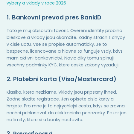
vybery a vklady v roce 2026
1. Bankovni prevod pres BankID
Toto je muj absolutni favorit. Overeni identity probiha
bleskove a vklady jsou okamzite. Zadny strach z chyby
v cisle uctu. Vse se propise automaticky. Je to
bezpecne, licencovane a hlavne to funguje vzdy, kdyz
mam aktivni bankovnictvi. Navic diky tomu splnuji
vsechny podminky KYC, ktere ceske zakony vyzaduji.
2. Platebni karta (Visa/Mastercard)
Klasika, ktera nezklame. Vklady jsou pripsany ihned.
Zadne slozite registrace. Jen opisete cislo karty a
hrajete. Pro mne je to nejrychlejsi cesta, kdyz se zrovna
nechci prihlasovat do elektronicke penezenky. Pozor jen
na limity, ktere si u banky nastavite.
3. Paysafecard