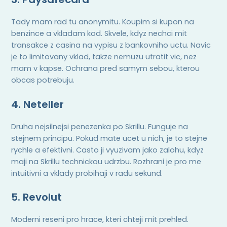
Tady mam rad tu anonymitu. Koupim si kupon na
benzince a vkladam kod. Skvele, kdyz nechci mit
transakce z casina na vypisu z bankovniho uctu. Navic
je to limitovany vklad, takze nemuzu utratit vic, nez
mam v kapse. Ochrana pred samym sebou, kterou
obcas potrebuju.
4. Neteller
Druha nejsilnejsi penezenka po Skrillu. Funguje na
stejnem principu. Pokud mate ucet u nich, je to stejne
rychle a efektivni. Casto ji vyuzivam jako zalohu, kdyz
maji na Skrillu technickou udrzbu. Rozhrani je pro me
intuitivni a vklady probihaji v radu sekund.
5. Revolut
Moderni reseni pro hrace, kteri chteji mit prehled.