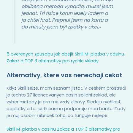
oblibena metoda vypadla, musel jsem
jednat. Tri tisice korun lezely ladem a
ja chtel hrat. Prepnul jsem na kartu a
do minuty jsem byl zpatky v akci.»
5 overenych zpusobu jak obejit Skrill M-platba v casinu
Zakaz a TOP 3 alternativy pro rychle vklady
Alternativy, ktere vas nenechaji cekat
Kdyz Skrill selze, mam seznam jistot. V ceskem prostredi
je techto 27 licencovanych casin solidni zaklad, ale
vyber metody je pro me vzdy klicovy. Sleduju rychlost,
poplatky a to, jestli casino podporuje mou banku. Tady
je muj osobni zebricek toho, co funguje nejlepe.
Skrill M-platba v casinu Zakaz a TOP 3 alternativy pro